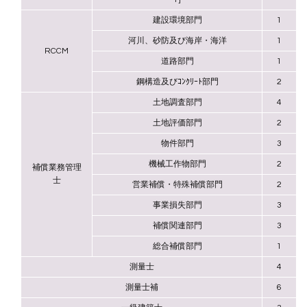
建設環境部門
1
河川、砂防及び海岸・海洋
1
RCCM
道路部門
1
鋼構造及びｺﾝｸﾘｰﾄ部門
2
土地調査部門
4
土地評価部門
2
物件部門
3
機械工作物部門
2
補償業務管理
士
営業補償・特殊補償部門
2
事業損失部門
3
補償関連部門
3
総合補償部門
1
測量士
4
測量士補
6