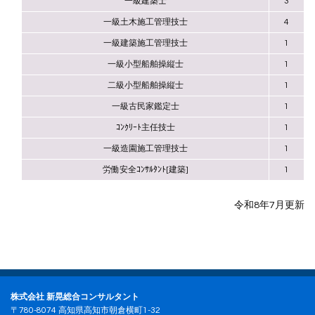
一級建築士
3
一級土木施工管理技士
4
一級建築施工管理技士
1
一級小型船舶操縦士
1
二級小型船舶操縦士
1
一級古民家鑑定士
1
ｺﾝｸﾘｰﾄ主任技士
1
一級造園施工管理技士
1
労働安全ｺﾝｻﾙﾀﾝﾄ[建築]
1
令和8年7月更新
株式会社 新晃総合コンサルタント
〒780-8074 高知県高知市朝倉横町1-32