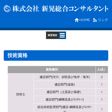
HOME
リンク
会社案内
業務内容
技術資格
技術資格
業務実績
資格種別
人(名）
建設部門[河川、砂防及び海岸・海洋]
2
実績写真
採用情報
建設部門[道路]
1
社内行事
リンク
建設部門［土質及び基礎］
1
技術士
建設部門[鋼構造及びｺﾝｸﾘｰﾄ]
1
お問い合わせ
総合技術監理部門[建設-鋼構造及びｺﾝｸﾘｰ
1
ﾄ]