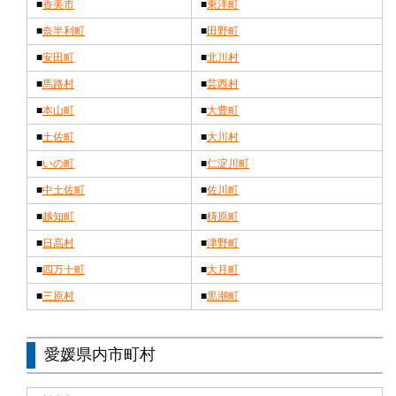
■
香美市
■
東洋町
■
奈半利町
■
田野町
■
安田町
■
北川村
■
馬路村
■
芸西村
■
本山町
■
大豊町
■
土佐町
■
大川村
■
いの町
■
仁淀川町
■
中土佐町
■
佐川町
■
越知町
■
梼原町
■
日高村
■
津野町
■
四万十町
■
大月町
■
三原村
■
黒潮町
愛媛県内市町村