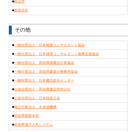
■
松山市
■
新居浜市
その他
■
一般社団法人 日本補償コンサルタント協会
■
一般社団法人 日本補償コンサルタント復興支援協会
■
一般社団法人 高知県測量設計業協会
■
一般社団法人 高知県建築士事務所協会
■
一般財団法人 日本建設総合センター
■
公益社団法人 高知県建設技術公社
■
公益社団法人 日本技術士会
■
独立行政法人 水資源機構
■
高知県警察本部
■
高知県電子入札システム