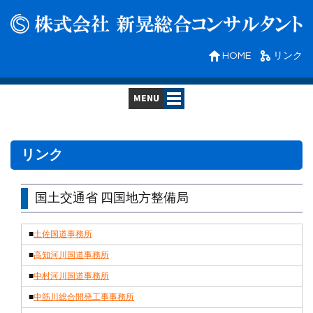
HOME
リンク
会社案内
業務内容
リンク
技術資格
業務実績
国土交通省 四国地方整備局
実績写真
採用情報
■
土佐国道事務所
■
高知河川国道事務所
社内行事
リンク
■
中村河川国道事務所
お問い合わせ
■
中筋川総合開発工事事務所