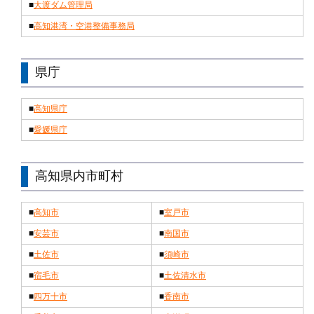
■
大渡ダム管理局
■
高知港湾・空港整備事務局
県庁
■
高知県庁
■
愛媛県庁
高知県内市町村
■
高知市
■
室戸市
■
安芸市
■
南国市
■
土佐市
■
須崎市
■
宿毛市
■
土佐清水市
■
四万十市
■
香南市